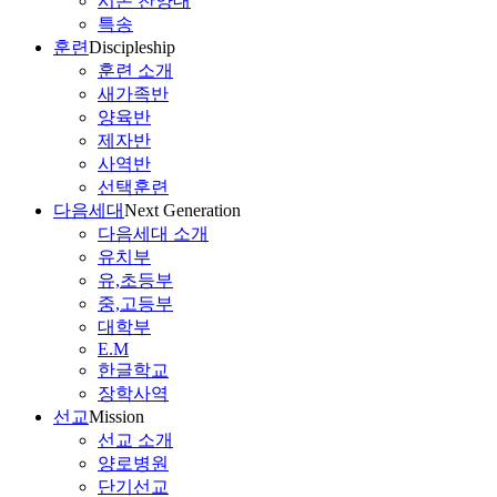
시온 찬양대
특송
훈련
Discipleship
훈련 소개
새가족반
양육반
제자반
사역반
선택훈련
다음세대
Next Generation
다음세대 소개
유치부
유,초등부
중,고등부
대학부
E.M
한글학교
장학사역
선교
Mission
선교 소개
양로병원
단기선교