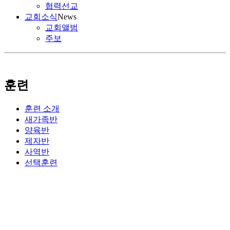
협력선교
교회소식
News
교회앨범
주보
훈련
훈련 소개
새가족반
양육반
제자반
사역반
선택훈련