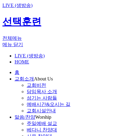
LIVE (생방송)
선택훈련
전체메뉴
메뉴 닫기
LIVE (생방송)
HOME
홈
교회소개
About Us
교회비전
담임목사 소개
섬기는 사람들
예배시간&오시는 길
교회시설안내
말씀/찬양
Worship
주일예배 설교
베다니 찬양대